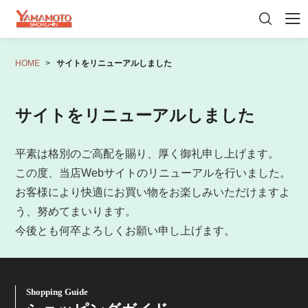
HOME
サイトをリニューアルしました
初めての方へ
会員登録
マイページ
カート
商品一覧
サイトをリニューアルしました
奈良漬（むさしの小舟）
平素は格別のご高配を賜り、厚く御礼申し上げます。
御贈答・詰め合わせ
この度、当店Webサイトのリニューアルを行いました。
その他おすすめ品
お客様により快適にお買い物をお楽しみいただけますよ
う、努めてまいります。
今後とも何卒よろしくお願い申し上げます。
Shopping Guide