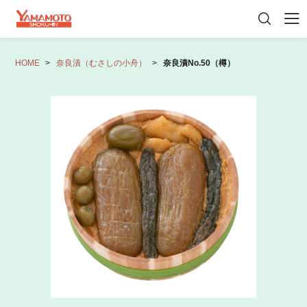
HOME
奈良漬（むさしの小舟）
奈良漬No.50（樽）
初めての方へ
会員登録
マイページ
カート
商品一覧
奈良漬（むさしの小舟）
御贈答・詰め合わせ
その他おすすめ品