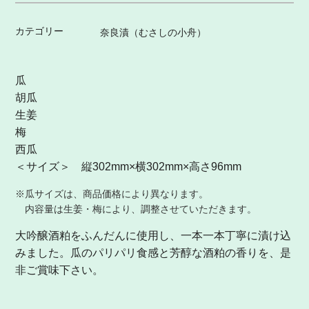
カテゴリー
奈良漬（むさしの小舟）
瓜
胡瓜
生姜
梅
西瓜
＜サイズ＞ 縦302mm×横302mm×高さ96mm
※瓜サイズは、商品価格により異なります。
内容量は生姜・梅により、調整させていただきます。
大吟醸酒粕をふんだんに使用し、一本一本丁寧に漬け込
みました。瓜のパリパリ食感と芳醇な酒粕の香りを、是
非ご賞味下さい。